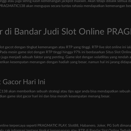
gi atau juga sering kasih kemenangan jackpot maxwin. Akan tetapi dibalik semua itu
 PRAGMATIC138 akan mengupas secara tuntas rahasia mendapatkan kemenangan besar d
r di Bandar Judi Slot Online PR
lot gacot dengan tingkat kemenangan atau RTP yang tinggi. RTP live slot online ini i
 Pada mesin game slot dengan RTP tinggi hingga 97% ini berdasarkan Situs Slot On
game juga menjadi sebuah faktor yang penting. Game slot dengan volatilitas yang ren
mberikan kesempatan menangan dengan hadiah yang besar, namun hal ini jarang didapa
Gacor Hari Ini
IC138 akan memberikan sebuah strategi atau tips agar anda bisa mendapatkan sebua
tkan game slot gacor hari ini dan bisa meraih kesempatan menang besar.
 online terpercaya seperti PRAGMATIC PLAY, Slot88, Habanero, Joker, PG Soft dimana
lalu cek informasi tentang tingkat kemenangan atau RTP di Bandar Slot Online Terba