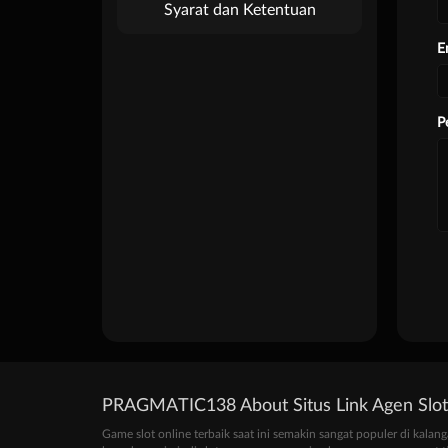
Syarat dan Ketentuan
E
P
PRAGMATIC138 About Situs Link Agen Slot
Game slot online terbaik saat ini semakin sangat populer di kalanga