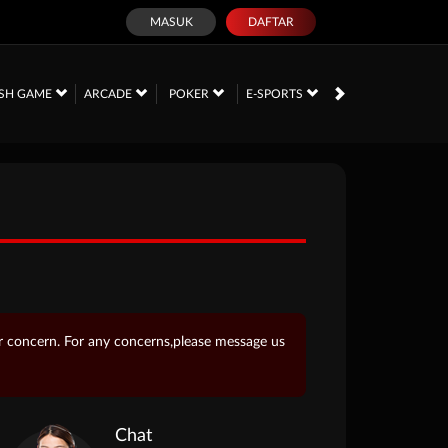
MASUK
DAFTAR
SH GAME
ARCADE
POKER
E-SPORTS
SABUNG AYAM
ur concern. For any concerns,please message us
Chat