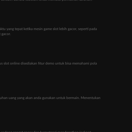
u yang tepat ketika mesin game slot lebih gacor, seperti pada
 gacor.
s slot online disediakan fitur demo untuk bisa memahami pola
taruhan uang yang akan anda gunakan untuk bermain. Menentukan