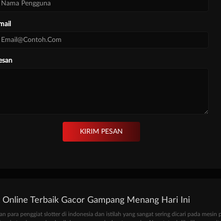
mail
esan
 Online Terbaik Gacor Gampang Menang Hari Ini
n para penggiat slotter di indonesia dan istilah yang sangat sering dicari pada mesin p