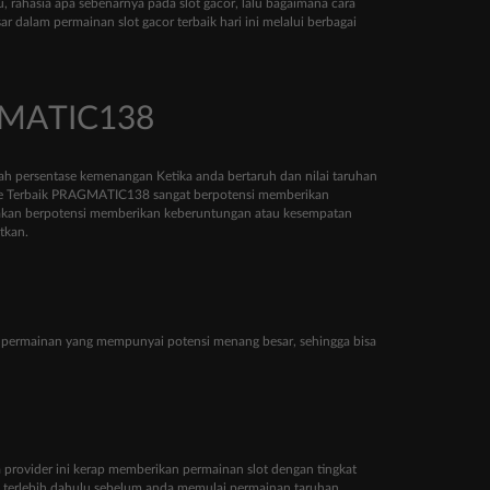
, rahasia apa sebenarnya pada slot gacor, lalu bagaimana cara
alam permainan slot gacor terbaik hari ini melalui berbagai
AGMATIC138
alah persentase kemenangan Ketika anda bertaruh dan nilai taruhan
line Terbaik PRAGMATIC138 sangat berpotensi memberikan
dah akan berpotensi memberikan keberuntungan atau kesempatan
tkan.
h permainan yang mempunyai potensi menang besar, sehingga bisa
 provider ini kerap memberikan permainan slot dengan tingkat
ik terlebih dahulu sebelum anda memulai permainan taruhan.