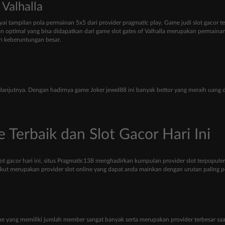
 Valhalla
i tampilan pola permainan 5x5 dari provider pragmatic play. Game judi slot gacor te
an optimal yang bisa didapatkan dari game slot gates of Valhalla merupakan permaina
an keberuntungan besar.
lanjutnya. Dengan hadirnya game Joker jewel88 ini banyak bettor yang meraih uang de
e Terbaik dan Slot Gacor Hari Ini
t gacor hari ini, situs Pragmatic138 menghadirkan kumpulan provider slot terpopuler 
ikut merupakan provider slot online yang dapat anda mainkan dengan urutan paling p
line yang memiliki jumlah member sangat banyak serta merupakan provider terbesar sa