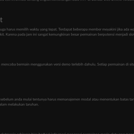
t
ga harus memilih waktu yang tepat. Terdapat beberapa member meyakini jika ada wakt
ikit. Karena pada jam ini sangat kemungkinan besar permainan berpotensi menjadi slot
a mencoba bermain menggunakan versi demo terlebih dahulu. Setiap permainan di situ
ain, sebelum anda mulai tentunya harus memanajemen modal atau menentukan batas 
dalam melakukan taruhan.