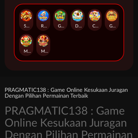
5PK
Rocket Crash
Goblin Treasure
Duck River
Christmas Mines
GOLDEN BASIN
Monkey Thunderbolt
Monkey King
PRAGMATIC138 : Game Online Kesukaan Juragan
Dengan Pilihan Permainan Terbaik
PRAGMATIC138 : Game
Online Kesukaan Juragan
Dengan Pilihan Permainan