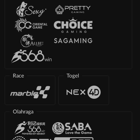
Race
Togel
Olahraga