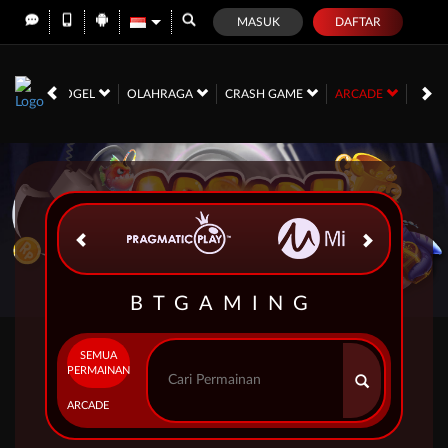
MASUK
DAFTAR
RACE
TOGEL
OLAHRAGA
CRASH GAME
ARCADE
POK
BTGAMING
SEMUA
PERMAINAN
ARCADE