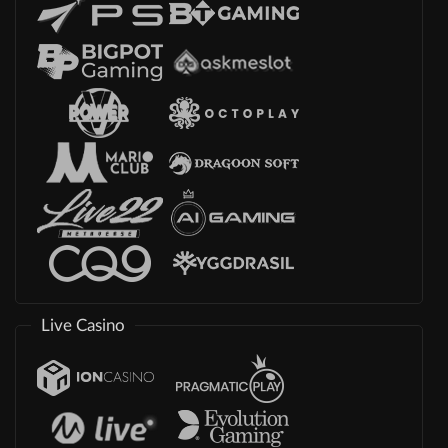
Live Casino