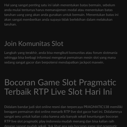
Hal yang sangat penting satu ini ialah menentukan batas bermain, sebelum
anda mulai tentunya harus memanajemen modal atau menentukan batas
taruhan uang yang akan anda gunakan untuk bermain. Menentukan batas ini
akan sangat memberikan anda supaya tidak berlebihan dalam melakukan
taruhan.
Join Komunitas Slot
Langkah yang terakhir, anda bisa mengikuti komunitas atau forum slotmania
sehingga bisa berbagi informasi mengenai permainan mesin slot yang mana
sedang sangat gacor dan berpotensi mendapatkan jackpot maxwin.
Bocoran Game Slot Pragmatic
Terbaik RTP Live Slot Hari Ini
Didalam bandar judi slot online resmi dan terpercaya PRAGMATIC138 memiliki
beragam permainan slot online menarik RTP live slot gacor hari ini. Didalamnya
sangat seru untuk kalian coba karena ada banyak sekali keuntungan bocoran
RTP live slot pragmatic play indonesia mudah menang dan bisa kalian raih
dengan sangat mudah sekali. Yuk lihat apa saja bocoran game slot pragmatic