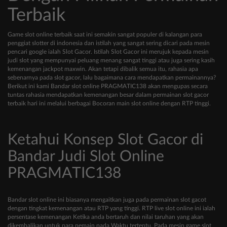
Terbaik
Game slot online terbaik saat ini semakin sangat populer di kalangan para
penggiat slotter di indonesia dan istilah yang sangat sering dicari pada mesin
pencari google ialah Slot Gacor. Istilah Slot Gacor ini merujuk kepada mesin
judi slot yang mempunyai peluang menang sangat tinggi atau juga sering kasih
kemenangan jackpot maxwin. Akan tetapi dibalik semua itu, rahasia apa
sebenarnya pada slot gacor, lalu bagaimana cara mendapatkan permainannya?
Berikut ini kami Bandar slot online PRAGMATIC138 akan mengupas secara
tuntas rahasia mendapatkan kemenangan besar dalam permainan slot gacor
terbaik hari ini melalui berbagai Bocoran main slot online dengan RTP tinggi.
Ketahui Konsep Slot Gacor di
Bandar Judi Slot Online
PRAGMATIC138
Bandar slot online ini biasanya mengaitkan juga pada permainan slot gacot
dengan tingkat kemenangan atau RTP yang tinggi. RTP live slot online ini ialah
persentase kemenangan Ketika anda bertaruh dan nilai taruhan yang akan
dikembalikan untuk para pemain pada Waktu tertentu. Pada mesin game slot