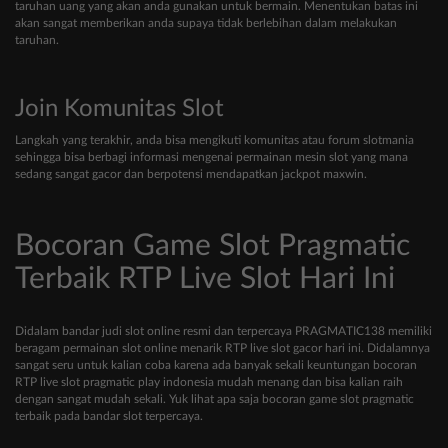
taruhan uang yang akan anda gunakan untuk bermain. Menentukan batas ini
akan sangat memberikan anda supaya tidak berlebihan dalam melakukan
taruhan.
Join Komunitas Slot
Langkah yang terakhir, anda bisa mengikuti komunitas atau forum slotmania
sehingga bisa berbagi informasi mengenai permainan mesin slot yang mana
sedang sangat gacor dan berpotensi mendapatkan jackpot maxwin.
Bocoran Game Slot Pragmatic
Terbaik RTP Live Slot Hari Ini
Didalam bandar judi slot online resmi dan terpercaya PRAGMATIC138 memiliki
beragam permainan slot online menarik RTP live slot gacor hari ini. Didalamnya
sangat seru untuk kalian coba karena ada banyak sekali keuntungan bocoran
RTP live slot pragmatic play indonesia mudah menang dan bisa kalian raih
dengan sangat mudah sekali. Yuk lihat apa saja bocoran game slot pragmatic
terbaik pada bandar slot terpercaya.