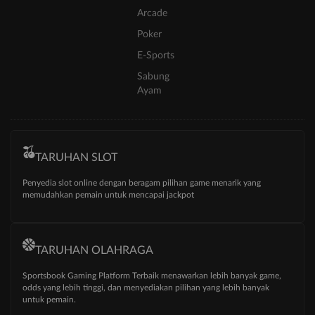
Arcade
Poker
E-Sports
Sabung
Ayam
TARUHAN SLOT
Penyedia slot online dengan beragam pilihan game menarik yang
memudahkan pemain untuk mencapai jackpot
TARUHAN OLAHRAGA
Sportsbook Gaming Platform Terbaik menawarkan lebih banyak game,
odds yang lebih tinggi, dan menyediakan pilihan yang lebih banyak
untuk pemain.