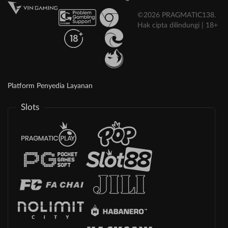
©2026 PRAGMATIC138.
Hak cipta dilindungi | 18+
Platform Penyedia Layanan
Slots