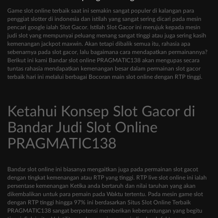
Game slot online terbaik saat ini semakin sangat populer di kalangan para
penggiat slotter di indonesia dan istilah yang sangat sering dicari pada mesin
pencari google ialah Slot Gacor. Istilah Slot Gacor ini merujuk kepada mesin
judi slot yang mempunyai peluang menang sangat tinggi atau juga sering kasih
kemenangan jackpot maxwin. Akan tetapi dibalik semua itu, rahasia apa
sebenarnya pada slot gacor, lalu bagaimana cara mendapatkan permainannya?
Berikut ini kami Bandar slot online PRAGMATIC138 akan mengupas secara
tuntas rahasia mendapatkan kemenangan besar dalam permainan slot gacor
terbaik hari ini melalui berbagai Bocoran main slot online dengan RTP tinggi.
Ketahui Konsep Slot Gacor di
Bandar Judi Slot Online
PRAGMATIC138
Bandar slot online ini biasanya mengaitkan juga pada permainan slot gacot
dengan tingkat kemenangan atau RTP yang tinggi. RTP live slot online ini ialah
persentase kemenangan Ketika anda bertaruh dan nilai taruhan yang akan
dikembalikan untuk para pemain pada Waktu tertentu. Pada mesin game slot
dengan RTP tinggi hingga 97% ini berdasarkan Situs Slot Online Terbaik
PRAGMATIC138 sangat berpotensi memberikan keberuntungan yang begitu