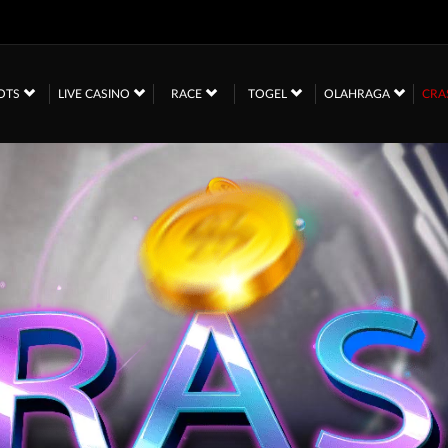
OTS
LIVE CASINO
RACE
TOGEL
OLAHRAGA
CRA