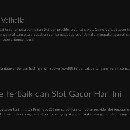
 Valhalla
i tampilan pola permainan 5x5 dari provider pragmatic play. Game judi slot gacor te
an optimal yang bisa didapatkan dari game slot gates of Valhalla merupakan permaina
an keberuntungan besar.
lanjutnya. Dengan hadirnya game Joker jewel88 ini banyak bettor yang meraih uang de
e Terbaik dan Slot Gacor Hari Ini
t gacor hari ini, situs Pragmatic138 menghadirkan kumpulan provider slot terpopuler 
ikut merupakan provider slot online yang dapat anda mainkan dengan urutan paling p