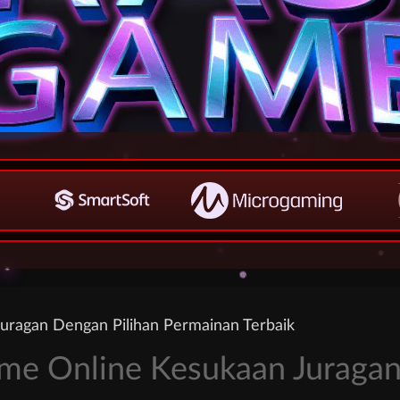
ragan Dengan Pilihan Permainan Terbaik
 Online Kesukaan Juragan 