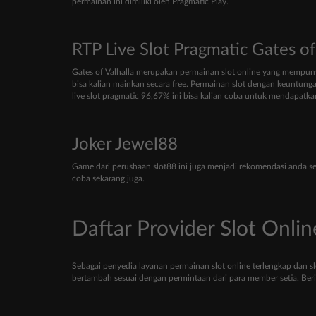
permainan ini dimiliki oleh Pragmatic Play.
RTP Live Slot Pragmatic Gates of
Gates of Valhalla merupakan permainan slot online yang mempunya
bisa kalian mainkan secara free. Permainan slot dengan keuntung
live slot pragmatic 96,67% ini bisa kalian coba untuk mendapatk
Joker Jewel88
Game dari perushaan slot88 ini juga menjadi rekomendasi anda se
coba sekarang juga.
Daftar Provider Slot Onlin
Sebagai penyedia layanan permainan slot online terlengkap dan slo
bertambah sesuai dengan permintaan dari para member setia. Ber