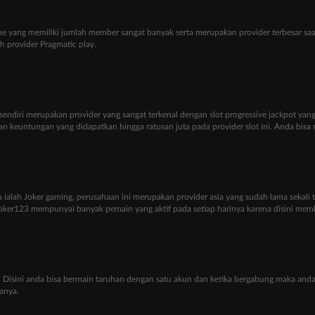
line yang memiliki jumlah member sangat banyak serta merupakan provider terbesar sa
 provider Pragmatic play.
sendiri merupakan provider yang sangat terkenal dengan slot progressive jackpot yang
keuntungan yang didapatkan hingga ratusan juta pada provider slot ini. Anda bisa m
u ialah Joker gaming, perusahaan ini merupakan provider asia yang sudah lama sekali 
oker123 mempunyai banyak pemain yang aktif pada setiap harinya karena disini me
ya. Disini anda bisa bermain taruhan dengan satu akun dan ketika bergabung maka 
anya.