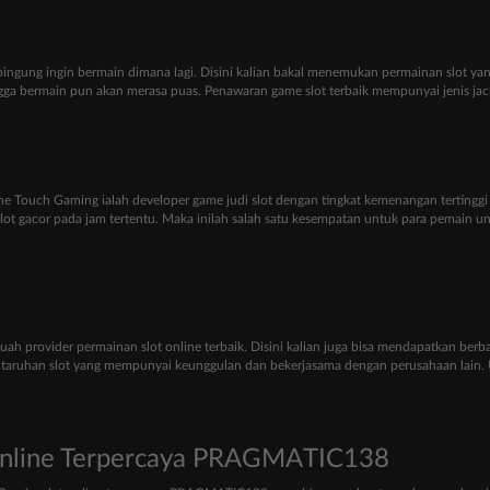
ngung ingin bermain dimana lagi. Disini kalian bakal menemukan permainan slot yang
ga bermain pun akan merasa puas. Penawaran game slot terbaik mempunyai jenis ja
 One Touch Gaming ialah developer game judi slot dengan tingkat kemenangan tertingg
lot gacor pada jam tertentu. Maka inilah salah satu kesempatan untuk para pemain
ah provider permainan slot online terbaik. Disini kalian juga bisa mendapatkan berb
me taruhan slot yang mempunyai keunggulan dan bekerjasama dengan perusahaan lai
 Online Terpercaya PRAGMATIC138