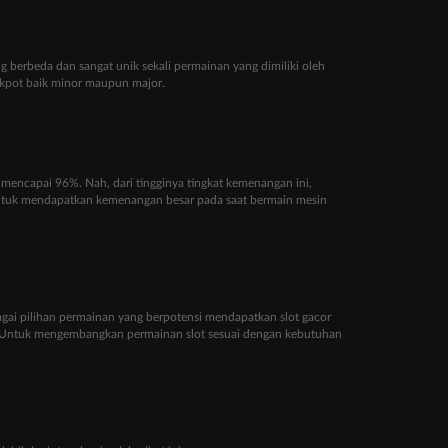
 berbeda dan sangat unik sekali permainan yang dimiliki oleh
ckpot baik minor maupun major.
i mencapai 96%. Nah, dari tingginya tingkat kemenangan ini,
 untuk mendapatkan kemenangan besar pada saat bermain mesin
agai pilihan permainan yang berpotensi mendapatkan slot gacor
n. Untuk mengembangkan permainan slot sesuai dengan kebutuhan