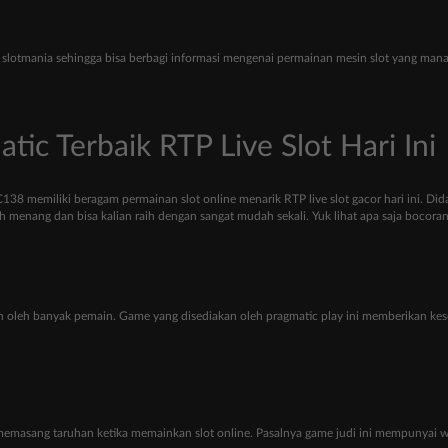
m slotmania sehingga bisa berbagi informasi mengenai permainan mesin slot yang ma
ic Terbaik RTP Live Slot Hari Ini
38 memiliki beragam permainan slot online menarik RTP live slot gacor hari ini. Did
menang dan bisa kalian raih dengan sangat mudah sekali. Yuk lihat apa saja bocoran 
kan oleh banyak pemain. Game yang disediakan oleh pragmatic play ini memberikan ke
m memasang taruhan ketika memainkan slot online. Pasalnya game judi ini mempunyai wi