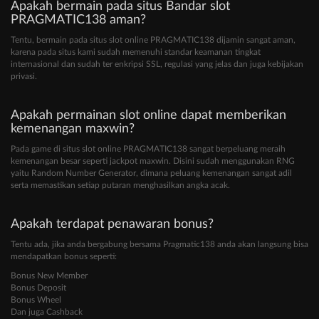
Apakah bermain pada situs Bandar slot
PRAGMATIC138 aman?
Tentu, bermain pada situs slot online PRAGMATIC138 dijamin sangat aman,
karena pada situs kami sudah memenuhi standar keamanan tingkat
internasional dan sudah ter enkripsi SSL, regulasi yang jelas dan juga kebijakan
privasi.
Apakah permainan slot online dapat memberikan
kemenangan maxwin?
Pada game di situs slot online PRAGMATIC138 sangat berpeluang meraih
kemenangan besar seperti jackpot maxwin. Disini sudah menggunakan RNG
yaitu Random Number Generator, dimana peluang kemenangan sangat adil
serta memastikan setiap putaran menghasilkan angka acak.
Apakah terdapat penawaran bonus?
Tentu ada, jika anda bergabung bersama Pragmatic138 anda akan langsung bisa
mendapatkan bonus seperti:
Bonus New Member
Bonus Deposit
Bonus Wheel
Dan juga Cashback