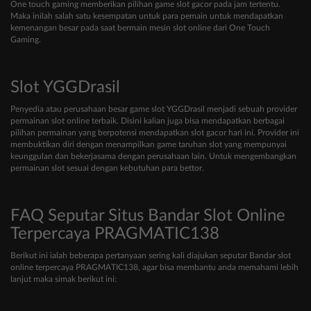
One touch gaming memberikan pilihan game slot gacor pada jam tertentu.
Maka inilah salah satu kesempatan untuk para pemain untuk mendapatkan
kemenangan besar pada saat bermain mesin slot online dari One Touch
Gaming.
Slot YGGDrasil
Penyedia atau perusahaan besar game slot YGGDrasil menjadi sebuah provider
permainan slot online terbaik. Disini kalian juga bisa mendapatkan berbagai
pilihan permainan yang berpotensi mendapatkan slot gacor hari ini. Provider ini
membuktikan diri dengan menampilkan game taruhan slot yang mempunyai
keunggulan dan bekerjasama dengan perusahaan lain. Untuk mengembangkan
permainan slot sesuai dengan kebutuhan para bettor.
FAQ Seputar Situs Bandar Slot Online
Terpercaya PRAGMATIC138
Berikut ini ialah beberapa pertanyaan sering kali diajukan seputar Bandar slot
online terpercaya PRAGMATIC138, agar bisa membantu anda memahami lebih
lanjut maka simak berikut ini: