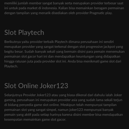
memiliki jumlah member sangat banyak serta merupakan provider terbesar saat
ini untuk pada market di indonesia. Kalian bisa memainkan beragam permainan
dengan tampilan yang menarik disediakan oleh provider Pragmatic play.
Slot Playtech
Berikutnya yaitu provider terbaik Playtech dimana perusahaan ini sendiri
merupakan provider yang sangat terkenal dengan slot progressive jackpot yang
begitu besar. Sudah banyak sekali yang bermain disini para pemain menemukan
permainan slot gacor hari ini dan mendapatkan keuntungan yang didapatkan
hingga ratusan juta pada provider slot ini. Anda bisa menikmati game slot dari
Playtech.
Slot Online Joker123
Selanjutnya Provider Joker123 atau yang biasa dikenal dari dahulu ialah Joker
gaming, perusahaan ini merupakan provider asia yang sudah lama sekali terjun
di bidang penyedia game slot online. Meskipun telah mempunyai tampilan
permainan slot yang sangat simpel, namun joker123 mempunyai banyak
pemain yang aktif pada setiap harinya karena disini member bisa mendapatkan
kesempatan memainkan game slot gacor.