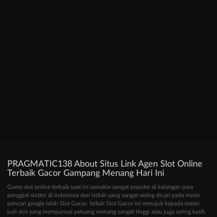
PRAGMATIC138 About Situs Link Agen Slot Online
Terbaik Gacor Gampang Menang Hari Ini
Game slot online terbaik saat ini semakin sangat populer di kalangan para
penggiat slotter di indonesia dan istilah yang sangat sering dicari pada mesin
pencari google ialah Slot Gacor. Istilah Slot Gacor ini merujuk kepada mesin
judi slot yang mempunyai peluang menang sangat tinggi atau juga sering kasih