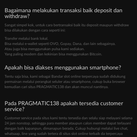
Bagaimana melakukan transaksi baik deposit dan
withdraw?
Sangat simpel kok, untuk cara bertransaksi baik itu deposit maupun withdraw
bisa dilakukan dengan cara seperti ini:
Transfer melalui bank lokal.
Bisa melalui e-wallet seperti OVO, Gopay, Dana, dan lain sebagainya.
Atau juga bisa menggunakan pulsa kami sediakan.
Yang paling modern dan kekinian bisa menggunakan Bitcoin.
Apakah bisa diakses menggunakan smartphone?
Tentu saja bisa, kami sebagai Bandar slot online terpercaya sudah didukung
permainan melalui perangkat seluler atau smartphone, cukup buka browser
kemudian cari situs PRAGMATIC138 dan akan muncul nantinya.
Pada PRAGMATIC138 apakah tersedia customer
service?
Customer service pada situs kami tentu tersedia dan selalu siap melayani selama
24 jam nonstop, sehingga para member ataupun calon member dapat terlayani
dengan baik kapanpun, dimanapun berada. Cukup hubungi melalui live chat,
whatsaap, line yang sudah tertera di situs slot online terbaik da terpercaya