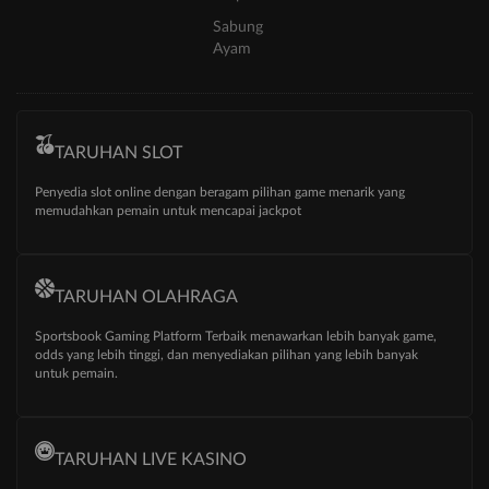
Sabung
Ayam
TARUHAN SLOT
Penyedia slot online dengan beragam pilihan game menarik yang
memudahkan pemain untuk mencapai jackpot
TARUHAN OLAHRAGA
Sportsbook Gaming Platform Terbaik menawarkan lebih banyak game,
odds yang lebih tinggi, dan menyediakan pilihan yang lebih banyak
untuk pemain.
TARUHAN LIVE KASINO