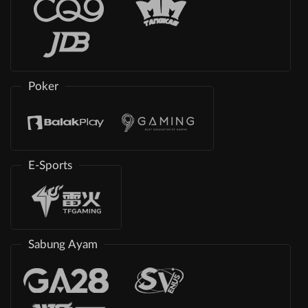
Poker
E-Sports
Sabung Ayam