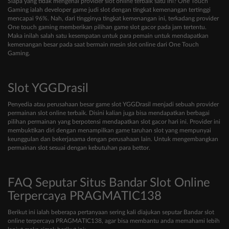
Siapa yang tidak mengenal provider slot online terbaik satu ini? One Touch
Gaming ialah developer game judi slot dengan tingkat kemenangan tertinggi
mencapai 96%. Nah, dari tingginya tingkat kemenangan ini, terkadang provider
One touch gaming memberikan pilihan game slot gacor pada jam tertentu.
Maka inilah salah satu kesempatan untuk para pemain untuk mendapatkan
kemenangan besar pada saat bermain mesin slot online dari One Touch
Gaming.
Slot YGGDrasil
Penyedia atau perusahaan besar game slot YGGDrasil menjadi sebuah provider
permainan slot online terbaik. Disini kalian juga bisa mendapatkan berbagai
pilihan permainan yang berpotensi mendapatkan slot gacor hari ini. Provider ini
membuktikan diri dengan menampilkan game taruhan slot yang mempunyai
keunggulan dan bekerjasama dengan perusahaan lain. Untuk mengembangkan
permainan slot sesuai dengan kebutuhan para bettor.
FAQ Seputar Situs Bandar Slot Online
Terpercaya PRAGMATIC138
Berikut ini ialah beberapa pertanyaan sering kali diajukan seputar Bandar slot
online terpercaya PRAGMATIC138, agar bisa membantu anda memahami lebih