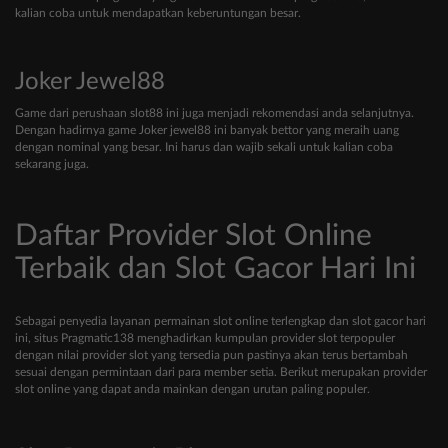
kalian coba untuk mendapatkan keberuntungan besar.
Joker Jewel88
Game dari perushaan slot88 ini juga menjadi rekomendasi anda selanjutnya.
Dengan hadirnya game Joker jewel88 ini banyak bettor yang meraih uang
dengan nominal yang besar. Ini harus dan wajib sekali untuk kalian coba
sekarang juga.
Daftar Provider Slot Online
Terbaik dan Slot Gacor Hari Ini
Sebagai penyedia layanan permainan slot online terlengkap dan slot gacor hari
ini, situs Pragmatic138 menghadirkan kumpulan provider slot terpopuler
dengan nilai provider slot yang tersedia pun pastinya akan terus bertambah
sesuai dengan permintaan dari para member setia. Berikut merupakan provider
slot online yang dapat anda mainkan dengan urutan paling populer.