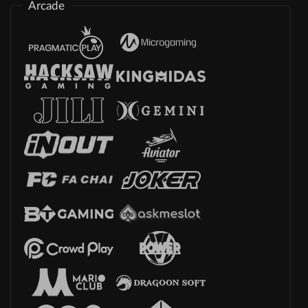
Arcade