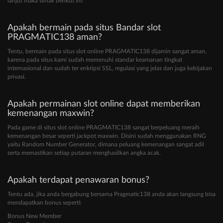
lanjut maka simak berikut ini:
Apakah bermain pada situs Bandar slot
PRAGMATIC138 aman?
Tentu, bermain pada situs slot online PRAGMATIC138 dijamin sangat aman,
karena pada situs kami sudah memenuhi standar keamanan tingkat
internasional dan sudah ter enkripsi SSL, regulasi yang jelas dan juga kebijakan
privasi.
Apakah permainan slot online dapat memberikan
kemenangan maxwin?
Pada game di situs slot online PRAGMATIC138 sangat berpeluang meraih
kemenangan besar seperti jackpot maxwin. Disini sudah menggunakan RNG
yaitu Random Number Generator, dimana peluang kemenangan sangat adil
serta memastikan setiap putaran menghasilkan angka acak.
Apakah terdapat penawaran bonus?
Tentu ada, jika anda bergabung bersama Pragmatic138 anda akan langsung bisa
mendapatkan bonus seperti:
Bonus New Member