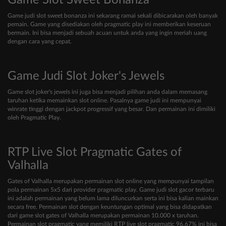
Game judi slot sweet bonanza ini sekarang ramai sekali dibicarakan oleh banyak
pemain. Game yang disediakan oleh pragmatic play ini memberikan keseruan
bermain. Ini bisa menjadi sebuah acuan untuk anda yang ingin meriah uang
dengan cara yang cepat.
Game Judi Slot Joker's Jewels
Game slot joker's jewels ini juga bisa menjadi pilihan anda dalam memasang
taruhan ketika memainkan slot online. Pasalnya game judi ini mempunyai
winrate tinggi dengan jackpot progressif yang besar. Dan permainan ini dimiliki
oleh Pragmatic Play.
RTP Live Slot Pragmatic Gates of
Valhalla
Gates of Valhalla merupakan permainan slot online yang mempunyai tampilan
pola permainan 5x5 dari provider pragmatic play. Game judi slot gacor terbaru
ini adalah permainan yang belum lama diluncurkan serta ini bisa kalian mainkan
secara free. Permainan slot dengan keuntungan optimal yang bisa didapatkan
dari game slot gates of Valhalla merupakan permainan 10.000 x taruhan.
Permainan slot pragmatic yang memiliki RTP live slot pragmatic 96,67% ini bisa