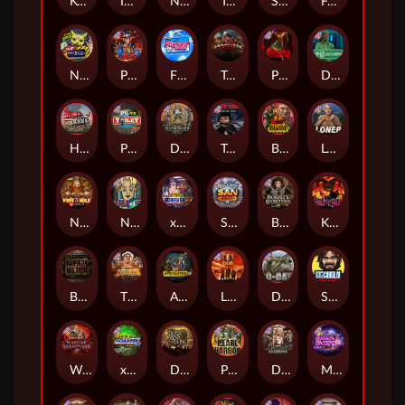
Kenneth Must Die
Infectious 5 xWays
Nexus Blood & Shadow
Tsar Wars
Serial
Folsom Prison
Nexus Outsourced
Punk Rocker 2
Flight Mode
Tombstone Slaughter
Possessed
Disturbed
Home of the Brave
Punk Toilet
Deadwood R.I.P
True Grit Redemption
Blood Diamond
Loner
Nexus Fire In The Hole xBomb
Nine To Five
xWays Hoarder 2
San Quentin xWays
Bounty Hunters xNudge®
Kill Em All
Bangkok Hilton
The Border
Apocalypse Super xNudge
Little Bighorn
D Day
Stockholm Syndrome
Warrior Graveyard xNudge
xWays Hoarder xSplit
Dead Men Walking
Pearl Harbor
Deadwood xNudge
Milky Ways