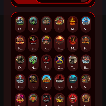
Duck Hunters
The Crypt
Tanked
Fire in the Hole 3
Mental
Seamen
Fire in the Hole 2
Blood & Shadow 2
Road Rage
Highway to Hell
Mental 2
Fire In The Hole xBomb
Dead Canary
Nexus The Crypt
Blood & Shadow
Outsourced
Tombstone RIP
Brute Force: Alien Onslaught
Brute Force
Beheaded
Gator Hunters
Dead, Dead, or Deader
Das xBoot
San Quentin 2: Death Row