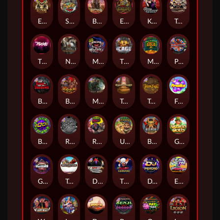
El Pasa Gunfight xNudge
Skate or Die
Buffalo Hunter
Evil Goblins xBomb
Karen Maneater
Tombstone No Mercy
The Rave
Nexus Tombstone RIP
Munchies
The Cage
Monkey's Gold xPays
Punk Rocker
Book Of Shadows
Barbarian Fury
Misery Mining
Tomb of Akhenaten
True kult
Fruits
Brick Snake 2000
Rock Bottom
Roadkill
Ugliest Catch
Bushido Way xNudge
Gaelic Gold
Gluttony
Tombstone
Devil's Crossroad
The Creepy Carnival
DJ Psycho
East Coast Vs West Coast