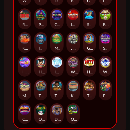
Whacked
Land of the Free
Dragon Tribe
Benji Killed in Vegas
Outsourced: Payday
Legion X
Remember Gulag
Poison Eve
Coins of Fortune
Immortal Fruits
Space Donkey
Bonus Bunnies
Kiss My Chainsaw
Tractor Beam
Mayan Magic Wildfire
Jingle Balls
Golden Genie And The Walking Wilds
Starstruck
Hot 4 Cash
Harlequin Carnival
Ice Ice Yeti
Walk of Shame
Hot Nudge
WiXX
Manhattan Goes Wild
Thor: Hammer Time
Tesla Jolt
Kitchen Drama: Sushi Mania
Tomb of Nefertiti
Pixies vs Pirates
Casino Win Spin
Owls
Dungeon Quest
Outsourced: Slash Game