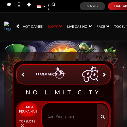
MASUK
DAFTA
IDR
12,741,655,
HOT GAMES
SLOTS
LIVE CASINO
RACE
TOGEL
NO LIMIT CITY
SEMUA
PERMAINAN
TOP
SLOTS
20