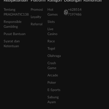
Kebijaksanaan
Platform
Kategori
Dukungan
Komunitas
Tentang
Promosi
Hot
+628514
PRAGMATIC138
Games
7197486
Loyalty
Responsible
Slots
Referral
Gambling
Live
Pusat Bantuan
Casino
Syarat dan
Race
Ketentuan
Togel
Olahraga
Crash
Game
Arcade
Poker
E-Sports
Sabung
Ayam