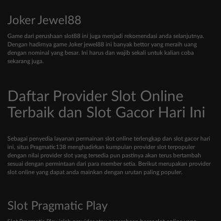
Joker Jewel88
Game dari perushaan slot88 ini juga menjadi rekomendasi anda selanjutnya.
Dengan hadirnya game Joker jewel88 ini banyak bettor yang meraih uang
dengan nominal yang besar. Ini harus dan wajib sekali untuk kalian coba
sekarang juga.
Daftar Provider Slot Online
Terbaik dan Slot Gacor Hari Ini
Sebagai penyedia layanan permainan slot online terlengkap dan slot gacor hari
ini, situs Pragmatic138 menghadirkan kumpulan provider slot terpopuler
dengan nilai provider slot yang tersedia pun pastinya akan terus bertambah
sesuai dengan permintaan dari para member setia. Berikut merupakan provider
slot online yang dapat anda mainkan dengan urutan paling populer.
Slot Pragmatic Play