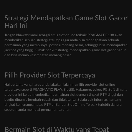
Strategi Mendapatkan Game Slot Gacor
Hari Ini
Jangan khawatir kami sebagai situs slot online terbaik PRAGMATIC138 akan
memberikan sebuah strategi atau tips agar anda bisa mendapatkan sebuah
permainan yang mempunyai potensi menang besar, sehingga bisa mendapatkan
jackpot yang tinggi. Simak berikut strategi mendapatkan game slot gacor hari ini
dan bisa meraih kesempatan menang besar.
Pilih Provider Slot Terpercaya
Hal pertama yang harus anda lakukan ialah memilih provider slot online
terpercaya seperti PRAGMATIC PLAY, Slot88, Habanero, Joker, PG Soft dimana
provider ini kerap memberikan permainan slot dengan tingkat RTP tinggi dan
begitu dinamis berubah-rubah dan tidak tentu. Selalu cek informasi tentang
tingkat kemenangan atau RTP di Bandar Slot Online Terbaik terlebih dahulu
sebelum anda memulai permainan taruhan.
Bermain Slot di Waktu yang Tepat