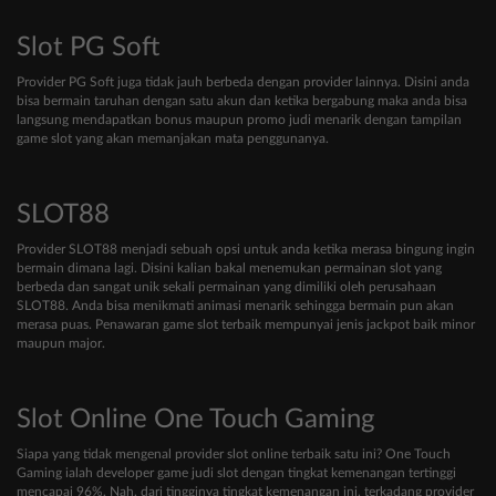
Slot PG Soft
Provider PG Soft juga tidak jauh berbeda dengan provider lainnya. Disini anda
bisa bermain taruhan dengan satu akun dan ketika bergabung maka anda bisa
langsung mendapatkan bonus maupun promo judi menarik dengan tampilan
game slot yang akan memanjakan mata penggunanya.
SLOT88
Provider SLOT88 menjadi sebuah opsi untuk anda ketika merasa bingung ingin
bermain dimana lagi. Disini kalian bakal menemukan permainan slot yang
berbeda dan sangat unik sekali permainan yang dimiliki oleh perusahaan
SLOT88. Anda bisa menikmati animasi menarik sehingga bermain pun akan
merasa puas. Penawaran game slot terbaik mempunyai jenis jackpot baik minor
maupun major.
Slot Online One Touch Gaming
Siapa yang tidak mengenal provider slot online terbaik satu ini? One Touch
Gaming ialah developer game judi slot dengan tingkat kemenangan tertinggi
mencapai 96%. Nah, dari tingginya tingkat kemenangan ini, terkadang provider