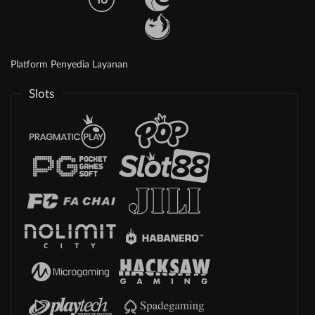
Platform Penyedia Layanan
Slots