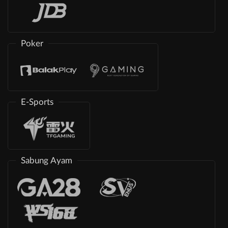
Poker
E-Sports
Sabung Ayam