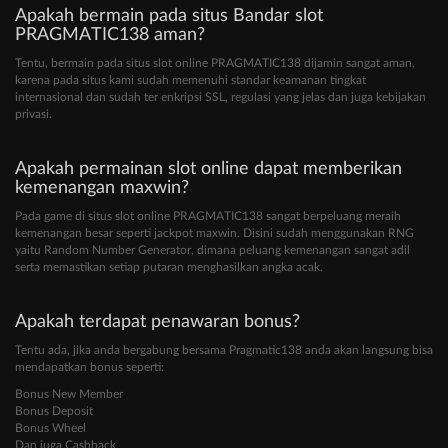
Apakah bermain pada situs Bandar slot
PRAGMATIC138 aman?
Tentu, bermain pada situs slot online PRAGMATIC138 dijamin sangat aman,
karena pada situs kami sudah memenuhi standar keamanan tingkat
internasional dan sudah ter enkripsi SSL, regulasi yang jelas dan juga kebijakan
privasi.
Apakah permainan slot online dapat memberikan
kemenangan maxwin?
Pada game di situs slot online PRAGMATIC138 sangat berpeluang meraih
kemenangan besar seperti jackpot maxwin. Disini sudah menggunakan RNG
yaitu Random Number Generator, dimana peluang kemenangan sangat adil
serta memastikan setiap putaran menghasilkan angka acak.
Apakah terdapat penawaran bonus?
Tentu ada, jika anda bergabung bersama Pragmatic138 anda akan langsung bisa
mendapatkan bonus seperti:
Bonus New Member
Bonus Deposit
Bonus Wheel
Dan juga Cashback